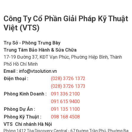
Công Ty Cổ Phần Giải Pháp Kỹ Thuật
Việt (VTS)
Trụ Sở - Phòng Trưng Bày
Trung Tâm Bảo Hành & Sửa Chữa
17-19 Đường 37, KĐT Vạn Phúc, Phường Hiệp Bình, Thành
Phố Hồ Chí Minh
Email :
info@vtsolution.vn
Điện thoại :
(028) 3726 1372
(028) 3726 1373
Phòng Kinh Doanh :
091 336 2100
091 615 9400
Phòng Dự Án :
091 135 1100
Phòng Kỹ Thuật :
098 168 4508
VTS Chi nhánh Hà Nội
Phòng 1412 Tòa Discovery Central - 67 Đường Trần Phú, Phường Ba