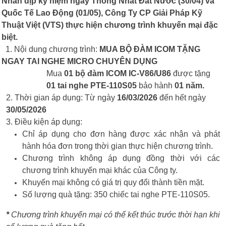
Nhân dịp kỷ niệm ngày Thống Nhất Đất Nước (30/04) và
Quốc Tế Lao Động (01/05), Công Ty CP Giải Pháp Kỹ
Thuật Việt (VTS) thực hiện chương trình khuyến mại đặc
biệt.
1. Nội dung chương trình:
MUA BỘ ĐÀM ICOM TẶNG
NGAY TAI NGHE MICRO CHUYÊN DỤNG
Mua
01 bộ đàm ICOM
IC-V86/U86
được tặng
01 tai nghe
PTE-110S05
bảo hành
01 năm.
2. Thời gian áp dụng: Từ ngày
16/03/2026
đến hết ngày
30/05/2026
3. Điều kiện áp dụng:
Chỉ áp dụng cho đơn hàng được xác nhận và phát
hành hóa đơn trong thời gian thực hiện chương trình.
Chương trình không áp dụng đồng thời với các
chương trình khuyến mại khác của Công ty.
Khuyến mại không có giá trị quy đổi thành tiền mặt.
Số lượng quà tặng: 350 chiếc tai nghe PTE-110S05.
*
Chương trình khuyến mại có thể kết thúc trước thời hạn khi